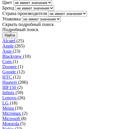
Цвет
Бренд
Страна производителя
Упаковка
Скрыть подробный поиск
Подробный поиск
Alcatel
(25)
Apple
(265)
Asus
(23)
Blackview
(10)
Corn
(1)
Doogee
(1)
Google
(12)
HTC
(12)
Huawei
(206)
IIIF150
(2)
Infinix
(59)
Lenovo
(26)
LG
(18)
Meizu
(19)
Micromax
(2)
Microsoft
(8)
Motorola
(5)
Nokia
(22)