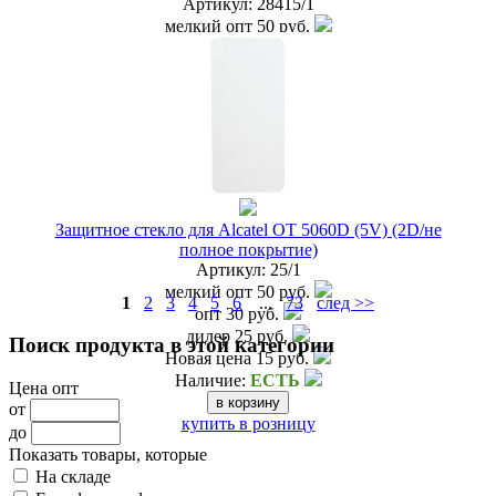
Артикул:
28415/1
мелкий опт
50 руб.
опт
35 руб.
дилер
30 руб.
Наличие:
ЕСТЬ
купить в розницу
Защитное стекло для Alcatel OT 5060D (5V) (2D/не
полное покрытие)
Артикул:
25/1
мелкий опт
50 руб.
1
2
3
4
5
6
...
73
след >>
опт
30 руб.
дилер
25 руб.
Поиск продукта в этой категории
Новая цена
15 руб.
Наличие:
ЕСТЬ
Цена опт
от
купить в розницу
до
Показать товары, которые
На складе