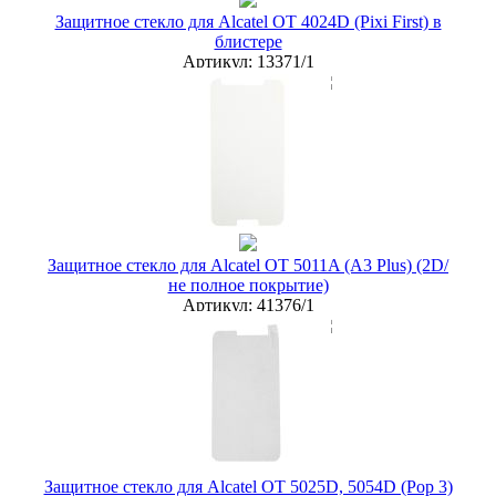
Защитное стекло для Alcatel OT 4024D (Pixi First) в
блистере
Артикул:
13371/1
мелкий опт
30 руб.
опт
20 руб.
дилер
15 руб.
Новая цена
18 руб.
Наличие:
ЕСТЬ
купить в розницу
Защитное стекло для Alcatel OT 5011A (A3 Plus) (2D/
не полное покрытие)
Артикул:
41376/1
мелкий опт
50 руб.
опт
25 руб.
дилер
20 руб.
Новая цена
13 руб.
Наличие:
ЕСТЬ
купить в розницу
Защитное стекло для Alcatel OT 5025D, 5054D (Pop 3)