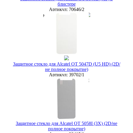
блистере
Артикул:
70646/2
мелкий опт
100 руб.
опт
90 руб.
дилер
80 руб.
Новая цена
81 руб.
Наличие:
ЕСТЬ
купить в розницу
Защитное стекло для Alcatel OT 5047D (U5 HD) (2D/
не полное покрытие)
Артикул:
39702/1
мелкий опт
50 руб.
опт
35 руб.
дилер
30 руб.
Новая цена
32 руб.
Наличие:
ЕСТЬ
купить в розницу
Защитное стекло для Alcatel OT 5058I (3X) (2D/не
полное покрытие)