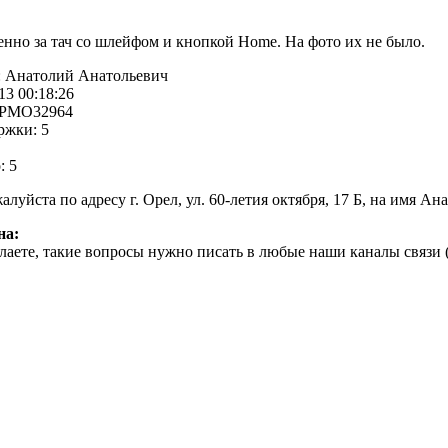
енно за тач со шлейфом и кнопкой Home. На фото их не было.
:
Анатолий Анатольевич
13 00:18:26
PMO32964
ржки:
5
:
5
луйста по адресу г. Орел, ул. 60-летия октября, 17 Б, на имя А
на:
аете, такие вопросы нужно писать в любые наши каналы связи (лу