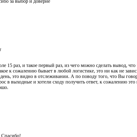
сибо за выбор и доверие
т
 15 раз, и такое первый раз, из чего можно сделать вывод, что 
акое к сожалению бывает в любой логистике, это ни как не зави
 день, это видно в отслеживании. А по поводу того, что Вы говор
прос в выходные и хотели сходу получить ответ, к сожалению это
ошо.
! Спасибо!