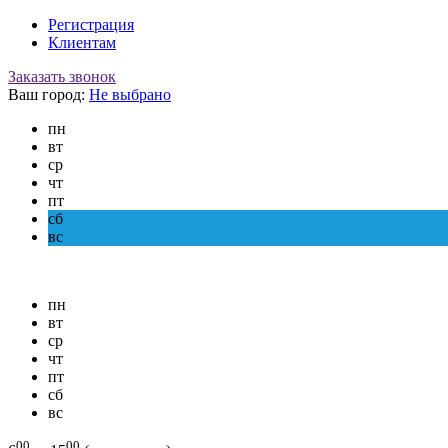
Регистрация
Клиентам
Заказать звонок
Ваш город:
Не выбрано
пн
вт
ср
чт
пт
сб
вс
пн
вт
ср
чт
пт
сб
вс
00
00