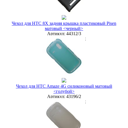
купить в розницу
Чехол для HTC 8X задняя крышка пластиковый Pisen
матовый <черный>
Артикул:
44312/3
мелкий опт
30 руб.
опт
20 руб.
дилер
15 руб.
Новая цена
18 руб.
Наличие:
ЕСТЬ
купить в розницу
Чехол для HTC Amaze 4G силиконовый матовый
<голубой>
Артикул:
43196/2
мелкий опт
50 руб.
опт
35 руб.
дилер
30 руб.
Новая цена
32 руб.
Наличие:
ЕСТЬ