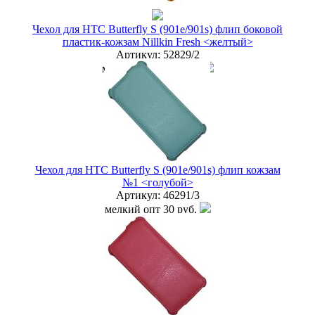
Чехол для HTC Butterfly S (901e/901s) флип боковой
пластик-кожзам Nillkin Fresh <желтый>
Артикул:
52829/2
мелкий опт
100 руб.
опт
75 руб.
дилер
65 руб.
Новая цена
60 руб.
Наличие:
ЕСТЬ
купить в розницу
Чехол для HTC Butterfly S (901e/901s) флип кожзам
№1 <голубой>
Артикул:
46291/3
мелкий опт
30 руб.
опт
20 руб.
дилер
15 руб.
Наличие:
ЕСТЬ
купить в розницу