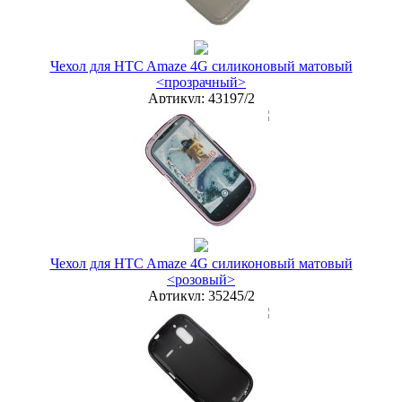
купить в розницу
Чехол для HTC Amaze 4G силиконовый матовый
<прозрачный>
Артикул:
43197/2
мелкий опт
50 руб.
опт
35 руб.
дилер
30 руб.
Новая цена
32 руб.
Наличие:
ЕСТЬ
купить в розницу
Чехол для HTC Amaze 4G силиконовый матовый
<розовый>
Артикул:
35245/2
мелкий опт
50 руб.
опт
35 руб.
дилер
30 руб.
Новая цена
32 руб.
Наличие:
ЕСТЬ