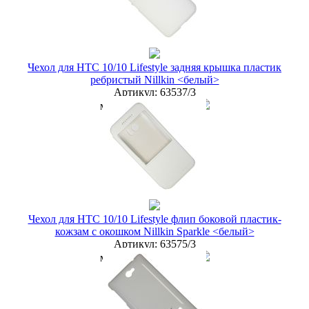
Чехол для HTC 10/10 Lifestyle задняя крышка пластик
ребристый Nillkin <белый>
Артикул:
63537/3
мелкий опт
100 руб.
опт
75 руб.
дилер
65 руб.
Новая цена
68 руб.
Наличие:
ЕСТЬ
купить в розницу
Чехол для HTC 10/10 Lifestyle флип боковой пластик-
кожзам с окошком Nillkin Sparkle <белый>
Артикул:
63575/3
мелкий опт
100 руб.
опт
75 руб.
дилер
65 руб.
Новая цена
68 руб.