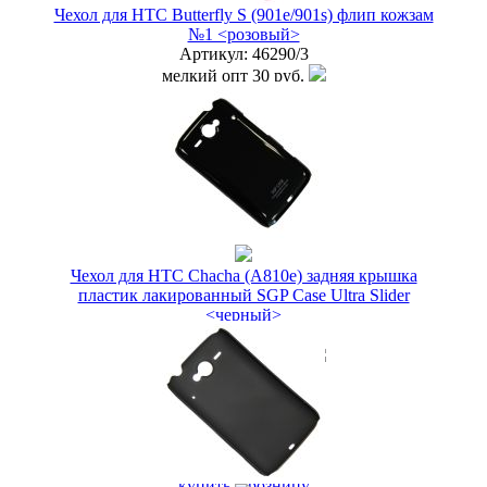
Чехол для HTC Butterfly S (901e/901s) флип кожзам
№1 <розовый>
Артикул:
46290/3
мелкий опт
30 руб.
опт
20 руб.
дилер
15 руб.
Наличие:
ЕСТЬ
купить в розницу
Чехол для HTC Chacha (A810e) задняя крышка
пластик лакированный SGP Case Ultra Slider
<черный>
Артикул:
23608/2
мелкий опт
30 руб.
опт
20 руб.
дилер
15 руб.
Новая цена
18 руб.
Наличие:
ЕСТЬ
купить в розницу