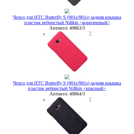
купить в розницу
Чехол для HTC Butterfly S (901e/901s) задняя крышка
пластик ребристый Nillkin <коричневый>
Артикул:
49863/3
мелкий опт
100 руб.
опт
75 руб.
дилер
65 руб.
Новая цена
68 руб.
Наличие:
ЕСТЬ
купить в розницу
Чехол для HTC Butterfly S (901e/901s) задняя крышка
пластик ребристый Nillkin <красный>
Артикул:
49864/3
мелкий опт
100 руб.
опт
75 руб.
дилер
65 руб.
Новая цена
68 руб.
Наличие:
ЕСТЬ