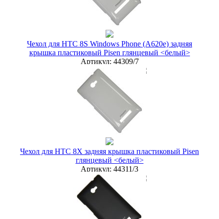
Наличие:
ЕСТЬ
купить в розницу
Чехол для HTC 8S Windows Phone (A620e) задняя
крышка пластиковый Pisen глянцевый <белый>
Артикул:
44309/7
мелкий опт
30 руб.
опт
20 руб.
дилер
15 руб.
Новая цена
18 руб.
Наличие:
ЕСТЬ
купить в розницу
Чехол для HTC 8X задняя крышка пластиковый Pisen
глянцевый <белый>
Артикул:
44311/3
мелкий опт
30 руб.
опт
20 руб.
дилер
15 руб.
Новая цена
18 руб.
Наличие:
ЕСТЬ