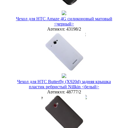
купить в розницу
Чехол для HTC Amaze 4G силиконовый матовый
<черный>
Артикул:
43198/2
мелкий опт
50 руб.
опт
35 руб.
дилер
30 руб.
Новая цена
32 руб.
Наличие:
ЕСТЬ
купить в розницу
Чехол для HTC Butterfly (X920d) задняя крышка
пластик ребристый Nillkin <белый>
Артикул:
48777/2
мелкий опт
100 руб.
опт
75 руб.
дилер
65 руб.
Новая цена
68 руб.
Наличие:
ЕСТЬ