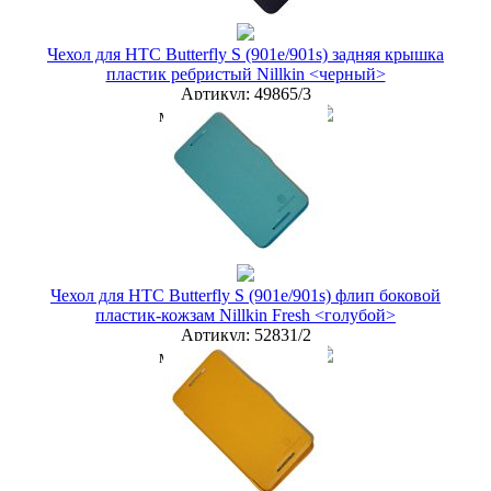
купить в розницу
Чехол для HTC Butterfly S (901e/901s) задняя крышка
пластик ребристый Nillkin <черный>
Артикул:
49865/3
мелкий опт
100 руб.
опт
75 руб.
дилер
65 руб.
Новая цена
68 руб.
Наличие:
ЕСТЬ
купить в розницу
Чехол для HTC Butterfly S (901e/901s) флип боковой
пластик-кожзам Nillkin Fresh <голубой>
Артикул:
52831/2
мелкий опт
100 руб.
опт
75 руб.
дилер
65 руб.
Новая цена
60 руб.
Наличие:
ЕСТЬ
купить в розницу