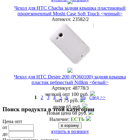
Чехол для HTC Chacha задняя крышка пластиковый
прорезиненный Moshi Case Soft Touch <черный>
Артикул:
23582/2
мелкий опт
30 руб.
опт
10 руб.
дилер
5 руб.
Новая цена
9 руб.
Наличие:
ЕСТЬ
купить в розницу
Чехол для HTC Desire 200 (PO60100) задняя крышка
пластик ребристый Nillkin <белый>
Артикул:
48778/3
мелкий опт
100 руб.
1
2
3
4
5
6
...
15
след >>
опт
75 руб.
дилер
65 руб.
Поиск продукта в этой категории
Новая цена
68 руб.
Наличие:
ЕСТЬ
Цена опт
от
купить в розницу
до